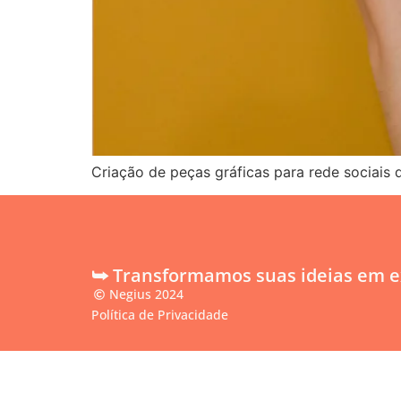
Criação de peças gráficas para rede sociais 
⮩ Transformamos suas ideias em ex
Negius 2024
Política de Privacidade