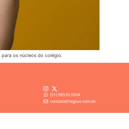
 para os núcleos do colégio.
(51) 98539.5504
contato@negius.com.br