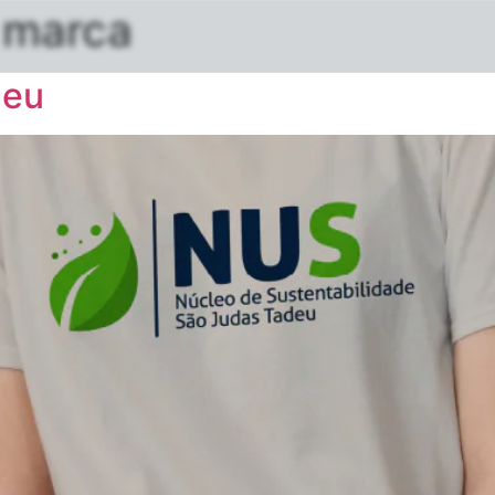
 marca
deu