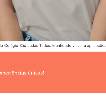
do Colégio São Judas Tadeu. Identidade visual e aplicações
periências únicas!