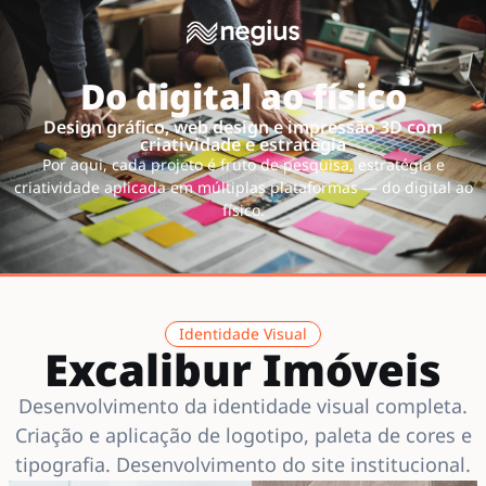
Do digital ao físico
Design gráfico, web design e impressão 3D com
criatividade e estratégia
Por aqui, cada projeto é fruto de pesquisa, estratégia e
criatividade aplicada em múltiplas plataformas — do digital ao
físico.
Identidade Visual
Excalibur Imóveis
Desenvolvimento da identidade visual completa.
Criação e aplicação de logotipo, paleta de cores e
tipografia. Desenvolvimento do site institucional.