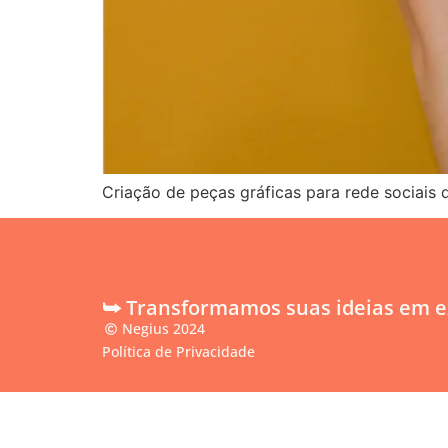
Criação de peças gráficas para rede sociais 
⮩ Transformamos suas ideias em ex
Negius 2024
Política de Privacidade