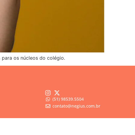
 para os núcleos do colégio.
(51) 98539.5504
contato@negius.com.br