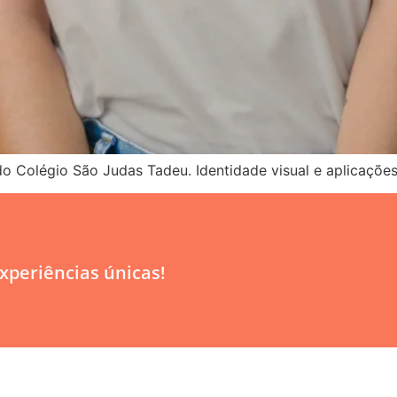
do Colégio São Judas Tadeu. Identidade visual e aplicações
periências únicas!