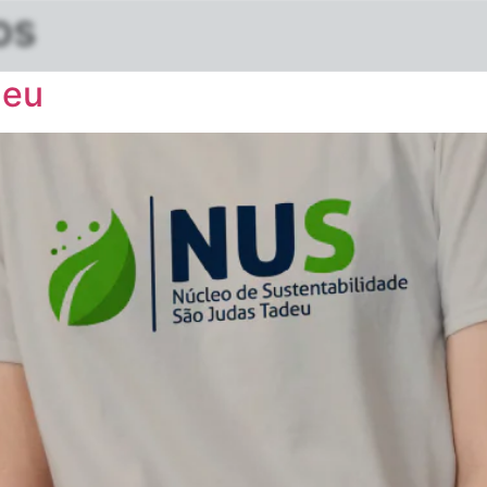
os
deu